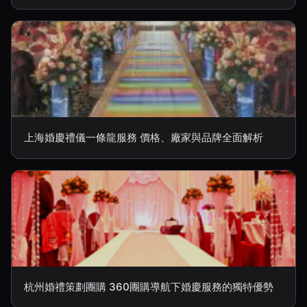
上海婚慶禮儀一條龍服務 價格、廠家與品牌全面解析
杭州婚禮策劃團購 360團購導航下婚慶服務的獨特優勢