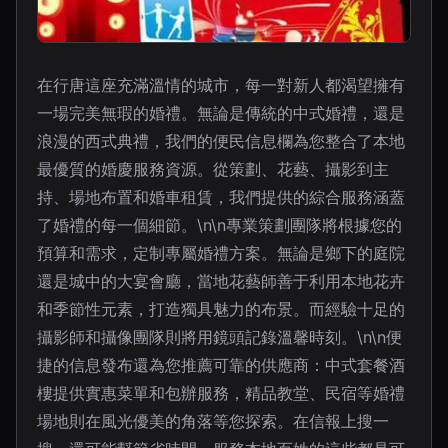
在行唐這座充滿溫情的城市，每一對新人都渴望擁有
一場完美無瑕的婚禮。無論是傳統的中式婚禮，還是
浪漫的西式典禮，我們的便民信息欄為您整合了本地
最優質的婚慶服務資源。從策劃、花藝、攝影到主
持、場地布置和婚車租賃，我們提供的綜合服務涵蓋
了婚禮的每一個細節。\n\n專業策劃團隊將根據您的
預算和需求，定制專屬婚禮方案。無論是鄉下的庭院
還是城中的大宴會廳，當地花藝師善于利用本地花卉
和季節性元素，打造獨具魅力的布景。而經驗十足的
攝影師和攝像團隊則將用鏡頭記錄溫馨時刻。\n\n便
捷的信息發布還為您推薦可靠的供應商：中式套餐酒
樓提供實惠菜單和包辦服務，精品教堂、民宿等婚禮
場地則在風光優美的角落等您探索。在信報上搜一